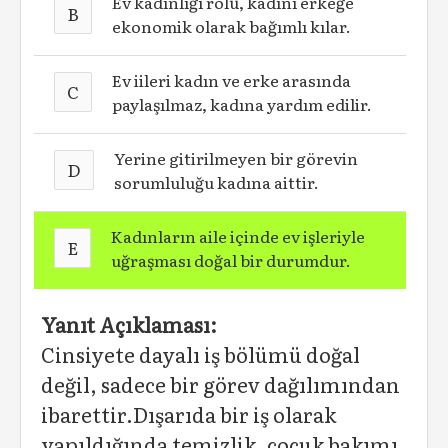
Ev kadınlığı rolü, kadını erkeğe
B
ekonomik olarak bağımlı kılar.
Ev iileri kadın ve erke arasında
C
paylaşılmaz, kadına yardım edilir.
Yerine gitirilmeyen bir görevin
D
sorumluluğu kadına aittir.
Kadınların aile içinde ev işleriyle
E
uğraşması doğal bir durumdur.
Yanıt Açıklaması:
Cinsiyete dayalı iş bölümü doğal
değil, sadece bir görev dağılımından
ibarettir.Dışarıda bir iş olarak
yapıldığında temizlik, çocuk bakımı