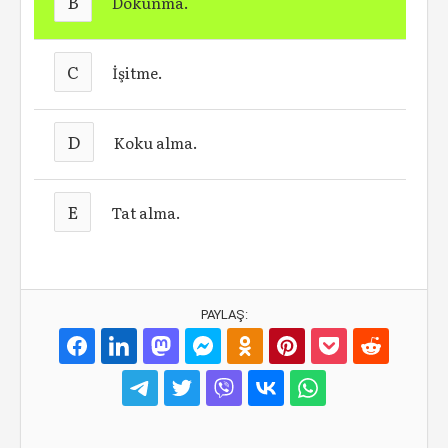
B
Dokunma.
C
İşitme.
D
Koku alma.
E
Tat alma.
PAYLAŞ: