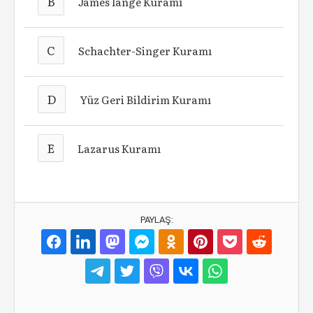
B
James lange Kuramı
C
Schachter-Singer Kuramı
D
Yüz Geri Bildirim Kuramı
E
Lazarus Kuramı
PAYLAŞ: