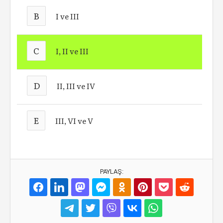
B
I ve III
C
I, II ve III
D
II, III ve IV
E
III, VI ve V
PAYLAŞ: