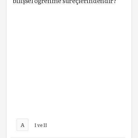
bilişsel öğrenme süreçlerindendir?
A
I ve II