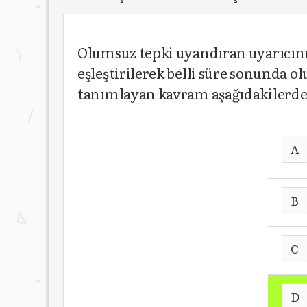
Olumsuz tepki uyandıran uyarıcının
eşleştirilerek belli süre sonunda 
tanımlayan kavram aşağıdakilerde
A
B
C
D