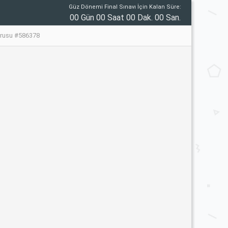
Güz Dönemi Final Sınavı İçin Kalan Süre:
00 Gün 00 Saat 00 Dak. 00 San.
Sorusu #586378