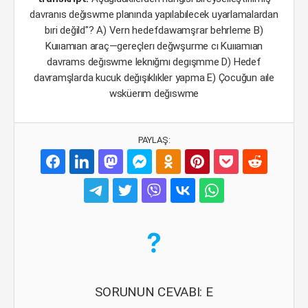
davranıs değıswme planında yapılabılecek uyarlamalardan
bıri değild"? A) Vern hedefdawamşrar behrleme B)
Kuııamıan araç—gereçlerı değwşurme cı Kuııamıan
davrams değıswme leknığmı degışmme D) Hedef
davramşlarda kucuk değışıklıkler yapma E) Çocuğun aıle
wsküerım değıswme
PAYLAŞ:
SORUNUN CEVABI: E