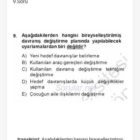
9.Soru
transkript:
Aşağıdakilerden hangısi bireyselleştırılmış