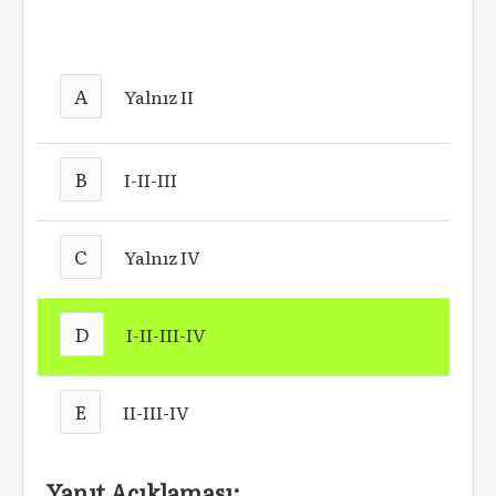
A
Yalnız II
B
I-II-III
C
Yalnız IV
D
I-II-III-IV
E
II-III-IV
Yanıt Açıklaması: