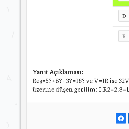
D
E
Yanıt Açıklaması:
Reş=5?+8?+3?=16? ve V=IR ise 32V
üzerine düşen gerilim: I.R2=2.8=1