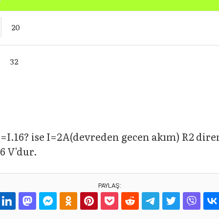
20
32
=I.16? ise I=2A(devreden gecen akım) R2 diren
6 V'dur.
PAYLAŞ: