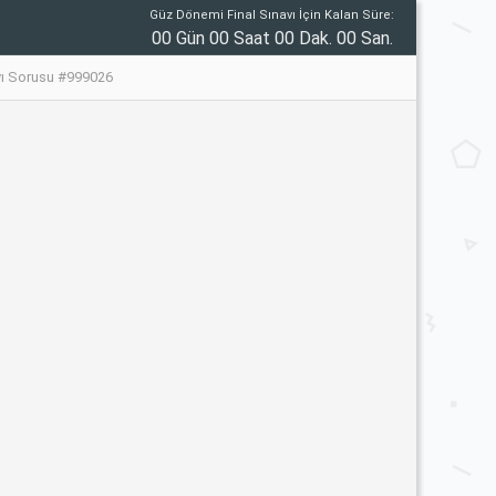
Güz Dönemi Final Sınavı İçin Kalan Süre:
00 Gün 00 Saat 00 Dak. 00 San.
vı Sorusu #999026