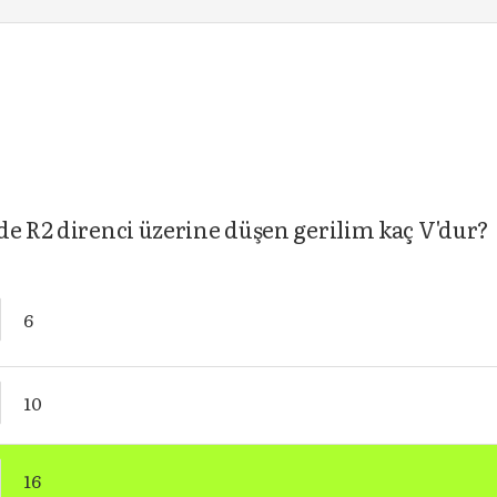
de R2 direnci üzerine düşen gerilim kaç V'dur?
6
10
16