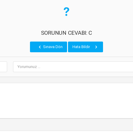
SORUNUN CEVABI: C
Sınava Dön
Hata Bildir