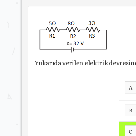
Yukarıda verilen elektrik devresin
A
B
C