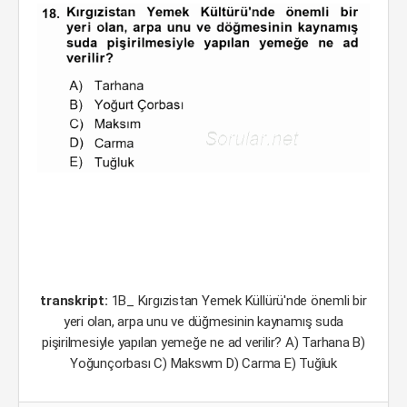
transkript:
1B_ Kırgızistan Yemek Küllürü'nde önemli bir
yeri olan, arpa unu ve düğmesinin kaynamış suda
pişirilmesiyle yapılan yemeğe ne ad verilir? A) Tarhana B)
Yoğunçorbası C) Makswm D) Carma E) Tuğîuk