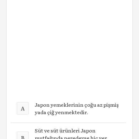
Japon yemeklerinin çoğu az pişmiş
A
yada çiğ yenmektedir.
Süt ve süt ürünleri Japon
B
mutfağında neredeyse hiç yer