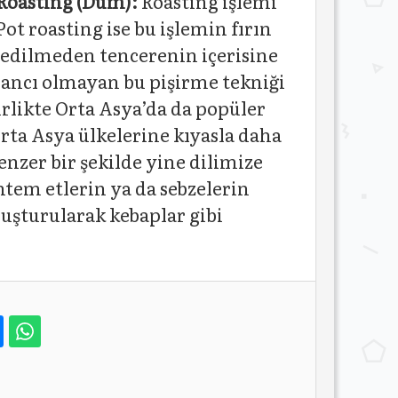
Roasting (Dum):
Roasting işlemi
ot roasting ise bu işlemin fırın
edilmeden tencerenin içerisine
bancı olmayan bu pişirme tekniği
irlikte Orta Asya’da da popüler
rta Asya ülkelerine kıyasla daha
enzer bir şekilde yine dilimize
ntem etlerin ya da sebzelerin
luşturularak kebaplar gibi