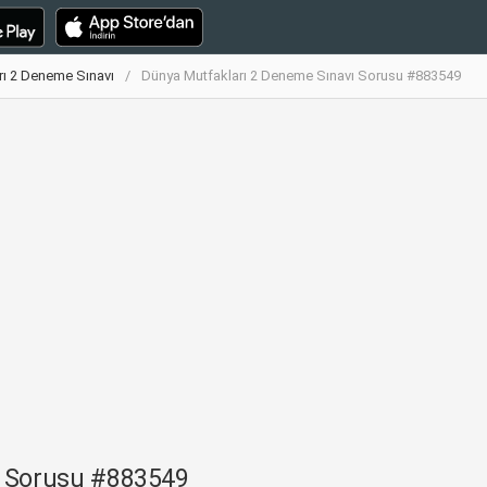
rı 2 Deneme Sınavı
Dünya Mutfakları 2 Deneme Sınavı Sorusu #883549
ı Sorusu #883549