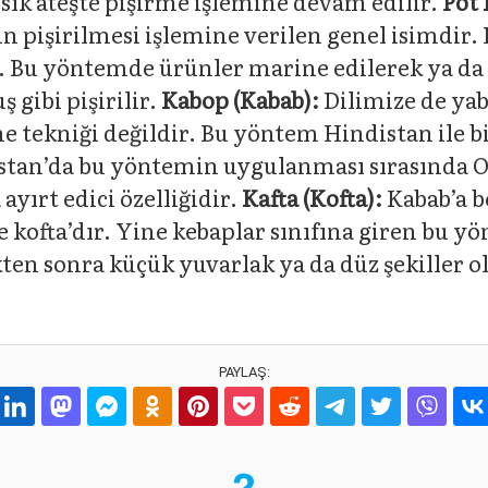
kısık ateşte pişirme işlemine devam edilir.
Pot 
 pişirilmesi işlemine verilen genel isimdir. P
 Bu yöntemde ürünler marine edilerek ya da 
ş gibi pişirilir.
Kabop (Kabab):
Dilimize de ya
e tekniği değildir. Bu yöntem Hindistan ile b
istan’da bu yöntemin uygulanması sırasında O
ayırt edici özelliğidir.
Kafta (Kofta):
Kabab’a b
kofta’dır. Yine kebaplar sınıfına giren bu yö
ten sonra küçük yuvarlak ya da düz şekiller o
PAYLAŞ: