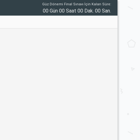
Güz Dönemi Final Sınavı İçin Kalan Süre:
00 Gün 00 Saat 00 Dak. 00 San.