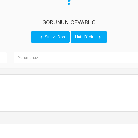
SORUNUN CEVABI: C
Sınava Dön
Hata Bildir