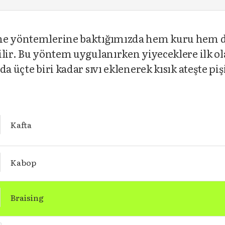
me yöntemlerine baktığımızda hem kuru hem de
ilir. Bu yöntem uygulanırken yiyeceklere ilk o
da üçte biri kadar sıvı eklenerek kısık ateşte p
Kafta
Kabop
Braising