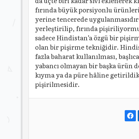
da üçte biri kadar sıvı eklenerek 
fırında büyük porsiyonlu ürünlerin
yerine tencerede uygulanmasıdır.
yerleştirilip, fırında pişiriliyormu
sadece Hindistan’a özgü bir pişirm
olan bir pişirme tekniğidir. Hind
fazla baharat kullanılması, başlıca 
yabancı olmayan bir başka ürün de 
kıyma ya da püre hâline getirildik
pişirilmesidir.