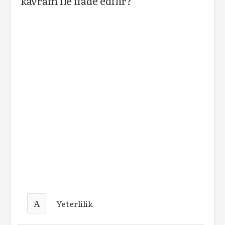
kavram ile ifade edilir?
A
Yeterlilik