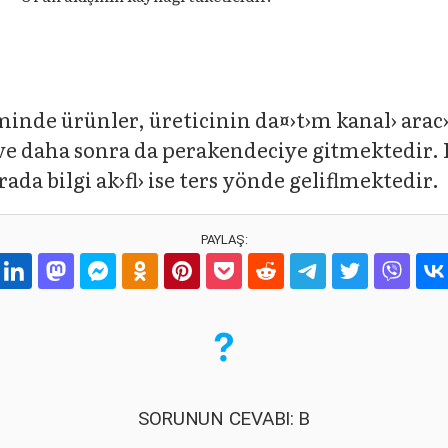
inde ürünler, üreticinin da¤›t›m kanal› arac›
ve daha sonra da perakendeciye gitmektedir. 
ada bilgi ak›fl› ise ters yönde geliflmektedir.
PAYLAŞ:
SORUNUN CEVABI: B