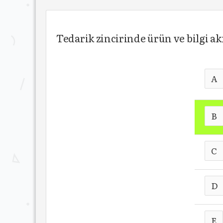
Tedarik zincirinde ürün ve bilgi akı
A
B
C
D
E