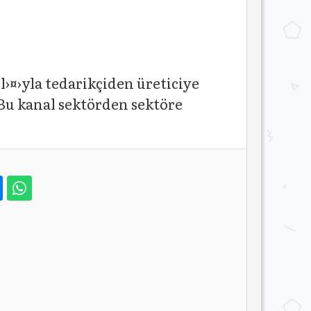
l›¤›yla tedarikçiden üreticiye
Bu kanal sektörden sektöre