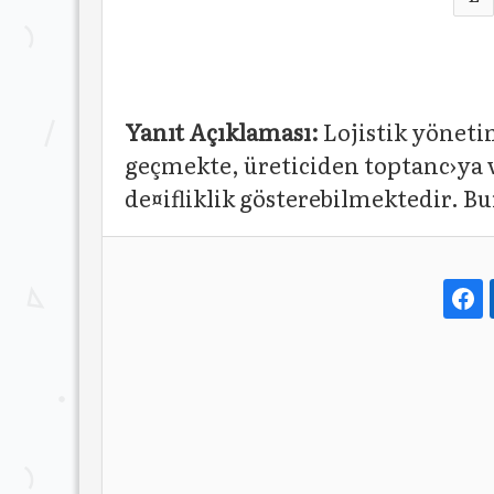
Yanıt Açıklaması:
Lojistik yönetim
geçmekte, üreticiden toptanc›ya 
de¤ifliklik gösterebilmektedir. Bur