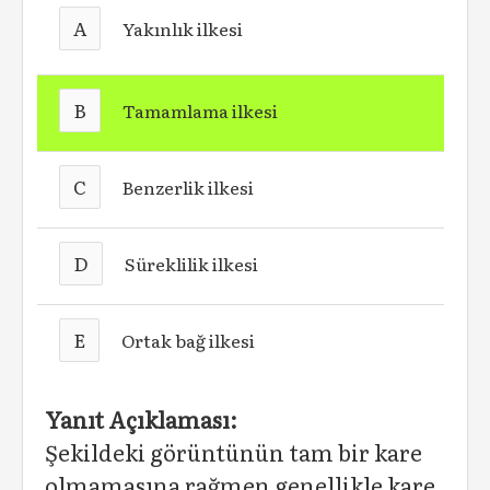
A
Yakınlık ilkesi
B
Tamamlama ilkesi
C
Benzerlik ilkesi
D
Süreklilik ilkesi
E
Ortak bağ ilkesi
Yanıt Açıklaması:
Şekildeki görüntünün tam bir kare
olmamasına rağmen genellikle kare