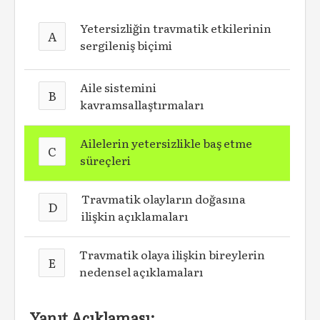
Yetersizliğin travmatik etkilerinin
A
sergileniş biçimi
Aile sistemini
B
kavramsallaştırmaları
Ailelerin yetersizlikle baş etme
C
süreçleri
Travmatik olayların doğasına
D
ilişkin açıklamaları
Travmatik olaya ilişkin bireylerin
E
nedensel açıklamaları
Yanıt Açıklaması: