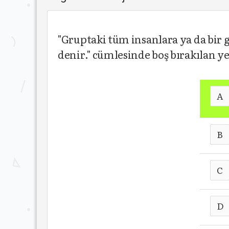
"Gruptaki tüm insanlara ya da bir g
denir." cümlesinde boş bırakılan 
A
B
C
D