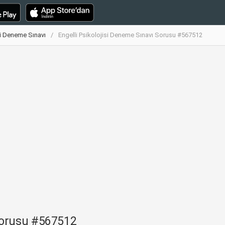
si Deneme Sınavı
Engelli Psikolojisi Deneme Sınavı Sorusu #567512
 Sorusu #567512