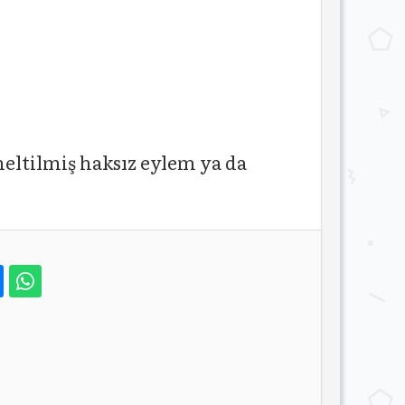
neltilmiş haksız eylem ya da