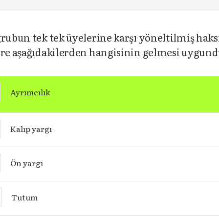
rubun tek tek üyelerine karşı yöneltilmiş haksız
yere aşağıdakilerden hangisinin gelmesi uygun
Ayrımcılık
Kalıp yargı
Ön yargı
Tutum