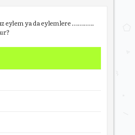
 eylem ya da eylemlere ...........
dur?