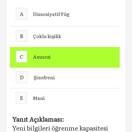
A
Dissosiyatif Füg
B
Çoklu kişilik
C
Amnezi
D
Şizofreni
E
Mani
Yanıt Açıklaması:
Yeni bilgileri öğrenme kapasitesi