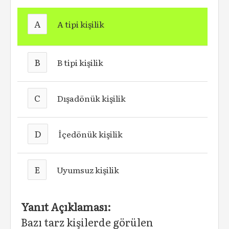
A
A tipi kişilik
B
B tipi kişilik
C
Dışadönük kişilik
D
İçedönük kişilik
E
Uyumsuz kişilik
Yanıt Açıklaması:
Bazı tarz kişilerde görülen