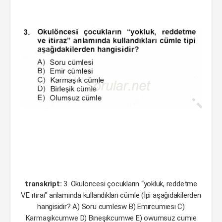
transkript:
3. Okuloncesi çocukların “yokluk, reddetme
VE ıtıraı" anlamında kullandıkları cümle (İpi aşağıdakilerden
hangisidir? A) Soru cumlesw B) Emırcumıesı C)
Karmaşıkcumwe D) Bıneşıkcumwe E) owumsuz cumıe