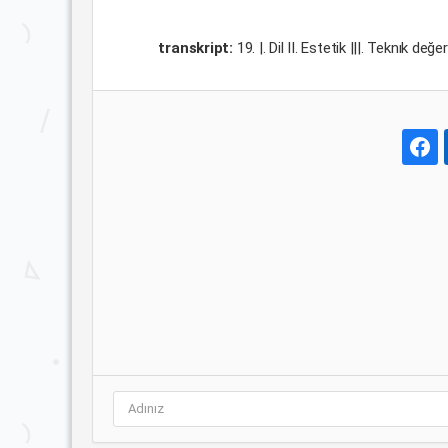
transkript:
19. |. Dil II. Estetik |||. Teknık de