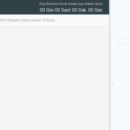
Güz Dönemi Final Sınavı İçin Kalan Süre:
00 Gün 00 Saat 00 Dak. 00 San.
4 - 2015 Dönem Sonu Sınavı 19.Soru