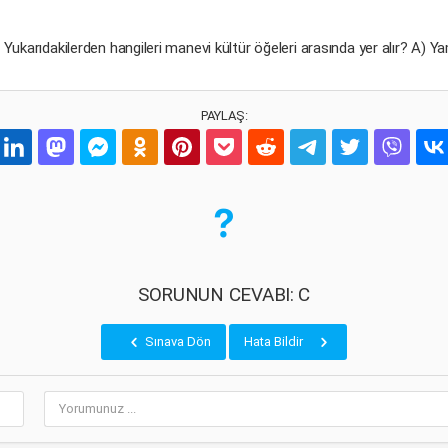
ğer Yukarıdakilerden hangileri manevi kültür öğeleri arasında yer alır? A) Yamızl
PAYLAŞ:
SORUNUN CEVABI: C
Sınava Dön
Hata Bildir