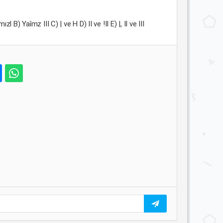
 B) Yaîmz III C) | ve H D) II ve !II E) |, II ve III