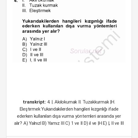
transkript:
4. |. Akılokumak II. Tuzakkurmak |H.
Eleştırmek Yukarıdakilerden hangileri kızgınlığı ifade
ederken kullanılan dışa vurma yöntemleri arasında yer
alır? A) Yalnızl B) Yamız III C) 1 ve II D) il ve |H E) |, II ve III