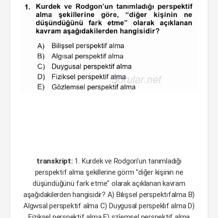
transkript:
1. Kurdek ve Rodgon’un tanımladığı
perspektif alma şekillerine görm “diğer kişinin ne
düşündüğünü fark etme" olarak açıklanan kavram
aşağıdakilerden hangisidir? A) Bılışsel perspektıfalma B)
Algwsal perspektif aîma C) Duygusal perspeklıf alma D)
Fiziksel perspektif alma E) szîemsel perspektif alma