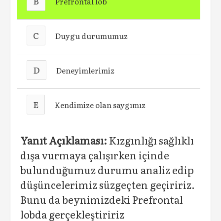
B
Prefrontal lob
C
Duygu durumumuz
D
Deneyimlerimiz
E
Kendimize olan saygımız
Yanıt Açıklaması:
Kızgınlığı sağlıklı
dışa vurmaya çalışırken içinde
bulunduğumuz durumu analiz edip
düşüncelerimiz süzgeçten geçiririz.
Bunu da beynimizdeki Prefrontal
lobda gerçekleştiririz