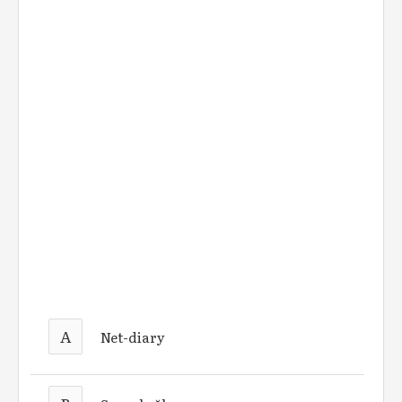
A
Net-diary