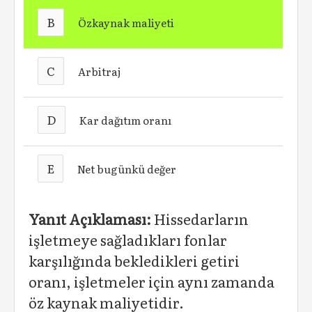
B
Özkaynak maliyeti
C
Arbitraj
D
Kar dağıtım oranı
E
Net bugünkü değer
Yanıt Açıklaması:
Hissedarların
işletmeye sağladıkları fonlar
karşılığında bekledikleri getiri
oranı, işletmeler için aynı zamanda
öz kaynak maliyetidir.