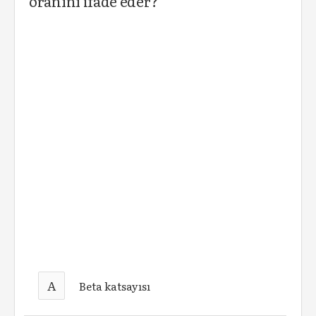
oranını ifade eder?
A
Beta katsayısı