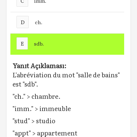
C
imm.
D
ch.
E
sdb.
Yanıt Açıklaması:
L'abréviation du mot "salle de bains"
est "sdb".
"ch." > chambre.
"imm." > immeuble
"stud" > studio
"appt" > appartement