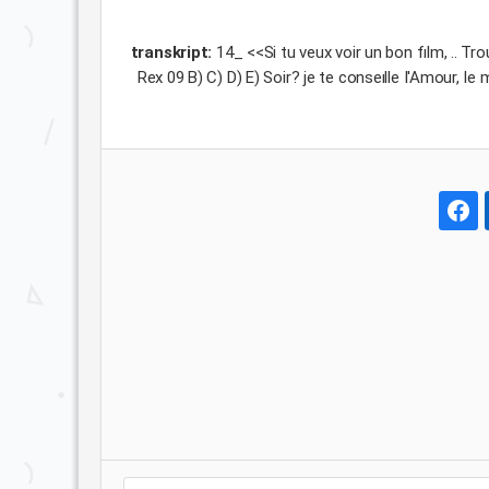
transkript:
14_ <<Si tu veux voir un bon fılm, .. 
Rex 09 B) C) D) E) Soir? je te conseılle I'Amour, 