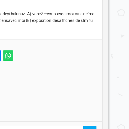
 ifadeyi bulunuz. A) veneZ—vous avec moı au cıne'ma
. vıensavec moı & | exposıtıon desafhcnes de ülm tu