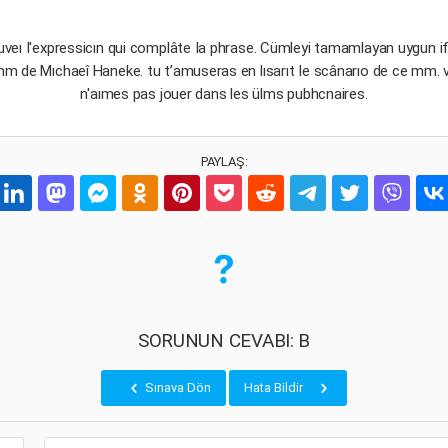
Trouveı I'expressicın qui complâte Ia phrase. Cümleyi tamamlayan uygun
Ie mm de Mıchaeî Haneke. tu t’amuseras en lısarıt Ie scânarıo de ce mm
n'aımes pas jouer dans les ülms pubhcnaires.
PAYLAŞ:
SORUNUN CEVABI: B
Sınava Dön
Hata Bildir