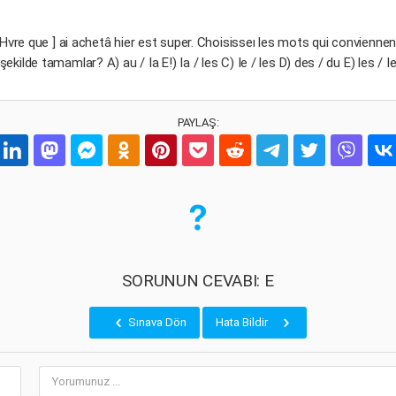
... Hvre que ] ai achetâ hier est super. Choisisseı les mots qui convienn
şekilde tamamlar? A) au / Ia E!) Ia / les C) Ie / les D) des / du E) les / I
PAYLAŞ:
SORUNUN CEVABI: E
Sınava Dön
Hata Bildir