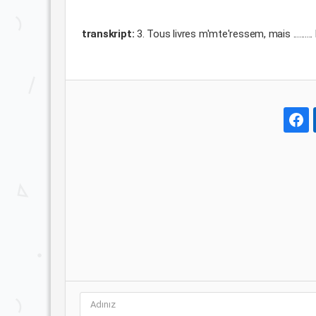
transkript:
3. Tous livres m'mte'ressem, mais .......