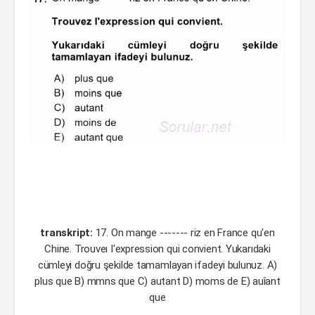
transkript:
17. On mange ------- riz en France qu'en
Chine. Trouveı I'expression qui convient. Yukarıdaki
cümleyi doğru şekilde tamamlayan ifadeyi bulunuz. A)
plus que B) mmns que C) autant D) moms de E) auîant
que