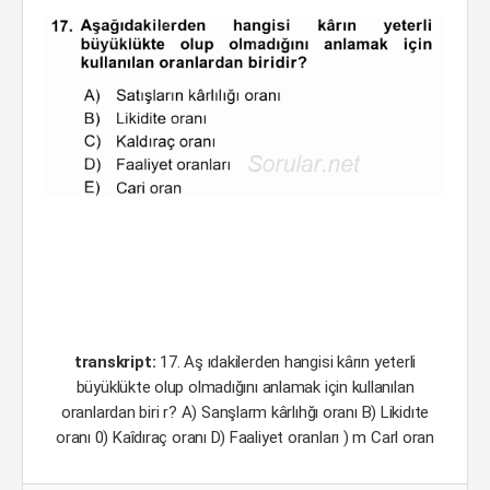
transkript:
17. Aş ıdakilerden hangisi kârın yeterli
büyüklükte olup olmadığını anlamak için kullanılan
oranlardan biri r? A) Sanşlarm kârlıhğı oranı B) Likidıte
oranı 0) Kaîdıraç oranı D) Faaliyet oranları ) m Carl oran