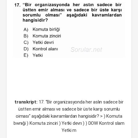
transkript:
17. “Bir organizasyonda her aslın sadece bir
üstten emir alması ve sadece bir üste karşı sorumlu
oiması" aşağıdaki kavramlardan hangisidir? > ) Komuta
bwnıği ) Komuta zinciri ) Yetki devrı ) ) DOW Kontrol slam
Yetki m