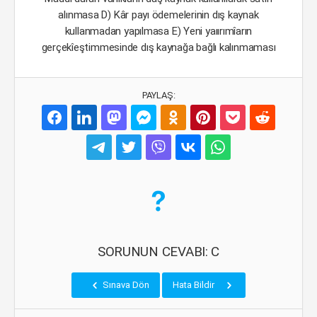
alınmasa D) Kâr payı ödemelerinin dış kaynak
kullanmadan yapılmasa E) Yeni yaıırımîarın
gerçekîeştimmesinde dış kaynağa bağlı kalınmaması
PAYLAŞ:
SORUNUN CEVABI: C
Sınava Dön
Hata Bildir