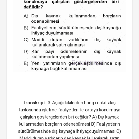
transkript:
3. Aşağıdakilerden hang ı nakit akış
tablosunda işletme faaliyetleri ile ortaya konulmaya
çalışılan göstergelerden biri değildir? A) Dış kaynak
kullanmadan borçların ödenebümesi B) Faaliyetlerin
sürdürülmesinde dış kaynağa ihtiyaçduyuîmaması C)
Maddı duran varlıkların daş kaynak kullanıîarak satın