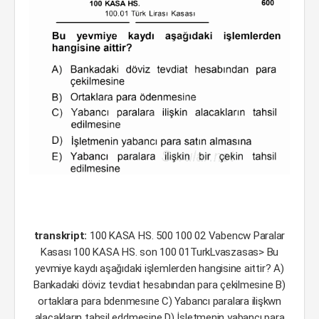
transkript:
100 KASA HS. 500 100 02 Vabencw Paralar
Kasası 100 KASA HS. son 100 01TurkLvaszasas> Bu
yevmiye kaydı aşağıdaki işlemlerden hangisine aittir? A)
Bankadaki döviz tevdiat hesabından para çekilmesine B)
ortaklara para bdenmesıne C) Yabancı paralara ilişkwn
alacakların tahsil eddmesine D) İşletmenin yabancı para