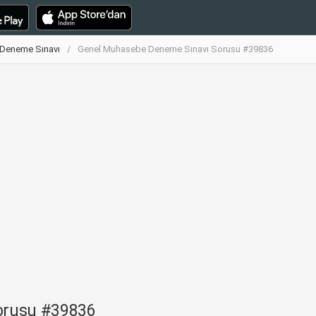
Deneme Sınavı
Genel Muhasebe Deneme Sınavı Sorusu #39836
orusu #39836