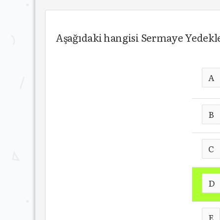
Aşağıdaki hangisi Sermaye Yedekle
A
B
C
D
E