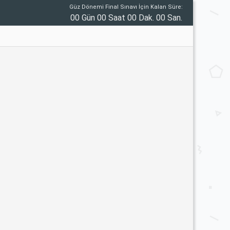
Güz Dönemi Final Sınavı İçin Kalan Süre:
00 Gün 00 Saat 00 Dak. 00 San.