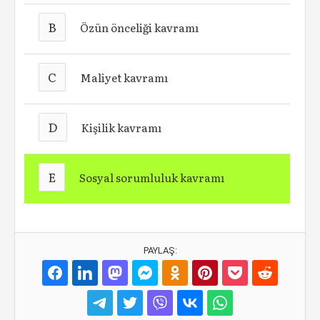
B
Özün önceliği kavramı
C
Maliyet kavramı
D
Kişilik kavramı
E
Sosyal sorumluluk kavramı
PAYLAŞ: