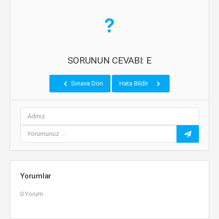
SORUNUN CEVABI: E
Sınava Dön
Hata Bildir
Yorumlar
0 Yorum