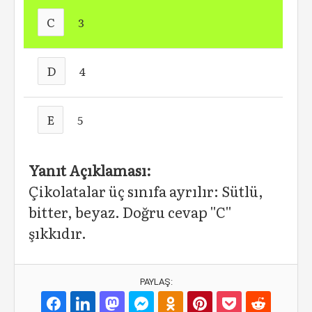
C
3
D
4
E
5
Yanıt Açıklaması:
Çikolatalar üç sınıfa ayrılır: Sütlü,
bitter, beyaz. Doğru cevap ''C''
şıkkıdır.
PAYLAŞ: