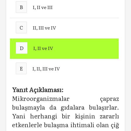
B
I, II ve III
C
II, III ve IV
D
I, II ve IV
E
I, II, III ve IV
Yanıt Açıklaması:
Mikroorganizmalar çapraz
bulaşmayla da gıdalara bulaşırlar.
Yani herhangi bir kişinin zararlı
etkenlerle bulaşma ihtimali olan çiğ