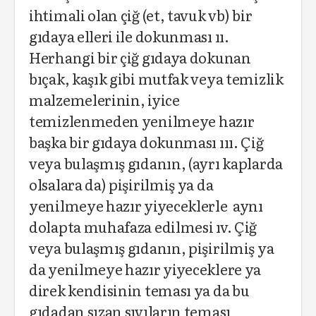
ihtimali olan çiğ (et, tavuk vb) bir
gıdaya elleri ile dokunması ıı.
Herhangi bir çiğ gıdaya dokunan
bıçak, kaşık gibi mutfak veya temizlik
malzemelerinin, iyice
temizlenmeden yenilmeye hazır
başka bir gıdaya dokunması ııı. Çiğ
veya bulaşmış gıdanın, (ayrı kaplarda
olsalara da) pişirilmiş ya da
yenilmeye hazır yiyeceklerle aynı
dolapta muhafaza edilmesi ıv. Çiğ
veya bulaşmış gıdanın, pişirilmiş ya
da yenilmeye hazır yiyeceklere ya
direk kendisinin teması ya da bu
gıdadan sızan sıvıların teması