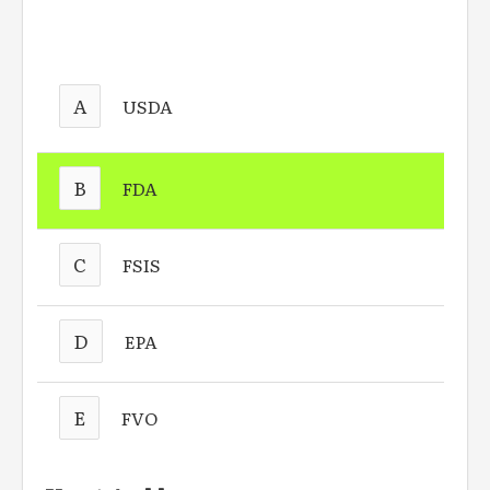
A
USDA
B
FDA
C
FSIS
D
EPA
E
FVO