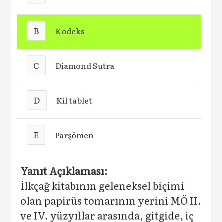
B
Kodeks
C
Diamond Sutra
D
Kil tablet
E
Parşömen
Yanıt Açıklaması:
İlkçağ kitabının geleneksel biçimi
olan papirüs tomarının yerini MÖ II.
ve IV. yüzyıllar arasında, gitgide, iç