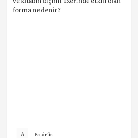
ve kitabın biçimi üzerinde etkili olan
forma ne denir?
A
Papirüs