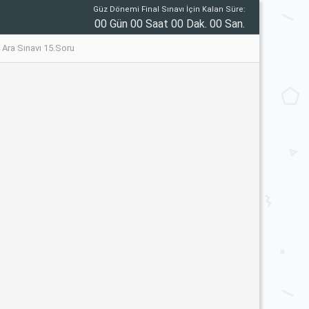
Güz Dönemi Final Sınavı İçin Kalan Süre:
00 Gün 00 Saat 00 Dak. 00 San.
14 Ara Sınavı 15.Soru