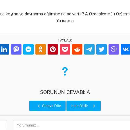
yerine koyma ve davranma eğilimine ne ad verilir? A Ozdeşleme ) ) Öz)eş
Yansıtma
PAYLAŞ:
SORUNUN CEVABI: A
Sınava Dön
Hata Bildir