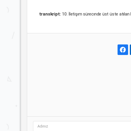
transkript:
10. İletişım sürecınde üst üste atıla