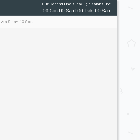
Güz Dönemi Final Sınavı İçin Kalan Süre:
00 Gün 00 Saat 00 Dak. 00 San.
16 Ara Sınavı 10.Soru