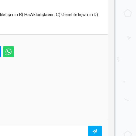
iletişımın B) HaWkIailişkiîerin C) Genel ıletişwmın D)