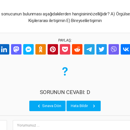
ve sonucunun bulunması aşağıdakilerden hangisininözelliğidir? A) Örgülsel
Kişilerarası iletişimin E) Bireyseliîetişimin
PAYLAŞ:
SORUNUN CEVABI: D
Sınava Dön
Hata Bildir