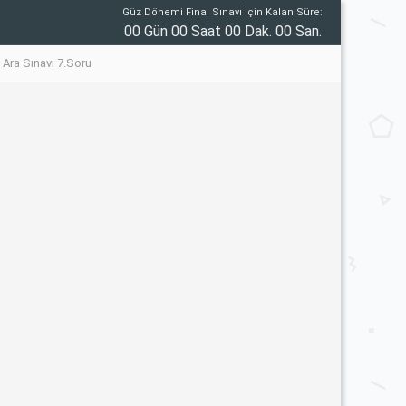
Güz Dönemi Final Sınavı İçin Kalan Süre:
00 Gün 00 Saat 00 Dak. 00 San.
6 Ara Sınavı 7.Soru