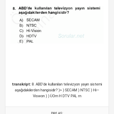
transkript:
8. ABD'de kullanılan televizyon yayın sistemi
aşağıdakilerden hangisidir? )> ) SECAM ) NTSC ) Hi—
Viswon ) ) ÜOm H DTV PAL rn
PAYLAŞ: