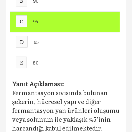
B
90
C
95
D
65
E
80
Yanıt Açıklaması:
Fermantasyon sıvısında bulunan
şekerin, hücresel yapı ve diğer
fermantasyon yan ürünleri oluşumu
veya solunum ile yaklaşık %5’inin
harcandığı kabul edilmektedir.