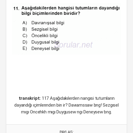
transkript:
117 Aşağıdakılerden nangısi tutumların
dayandığı ıçimlerınden birı ir? Davıamssaw bng! Sezgısel
mıgı Oncehkh mıgı Duygusew ngı Deneysew bng.
PAYLAŞ: