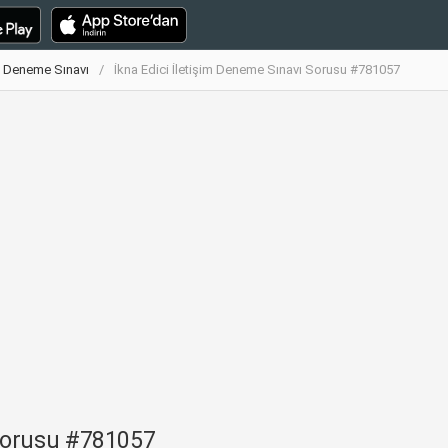
im Deneme Sınavı
İkna Edici İletişim Deneme Sınavı Sorusu #781057
 Sorusu #781057