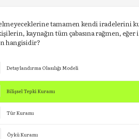
nelmeyeceklerine tamamen kendi iradelerini ku
u kişilerin, kaynağın tüm çabasına rağmen, eğer 
en hangisidir?
Detaylandırma Olasılığı Modeli
Bilişsel Tepki Kuramı
Tür Kuramı
Öykü Kuramı