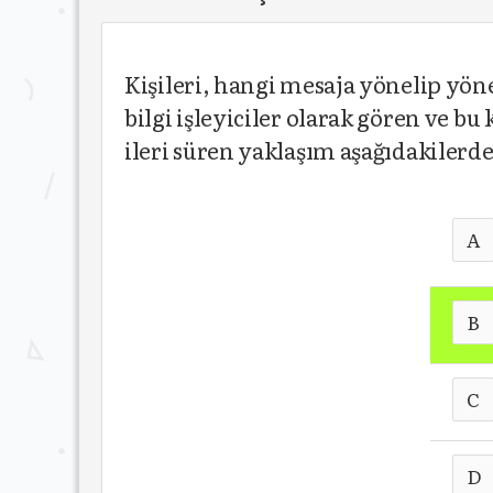
Kişileri, hangi mesaja yönelip yö
bilgi işleyiciler olarak gören ve b
ileri süren yaklaşım aşağıdakilerd
A
B
C
D