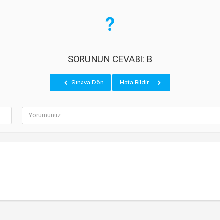
SORUNUN CEVABI: B
Sınava Dön
Hata Bildir