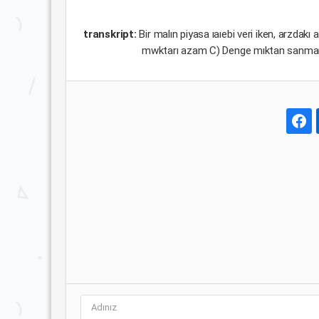
transkript:
Bir malın piyasa ıaıebi veri iken, arzd
mwktarı azam C) Denge mıktan sanmam 