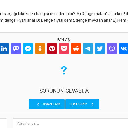
akı artış aşağıdakilerden hangisine neden olur? A) Denge makta“ artarke
denge Hyatı anar D) Denge fıyatı semt, denge mwktan anar E) Hem d
PAYLAŞ:
SORUNUN CEVABI: A
Sınava Dön
Hata Bildir