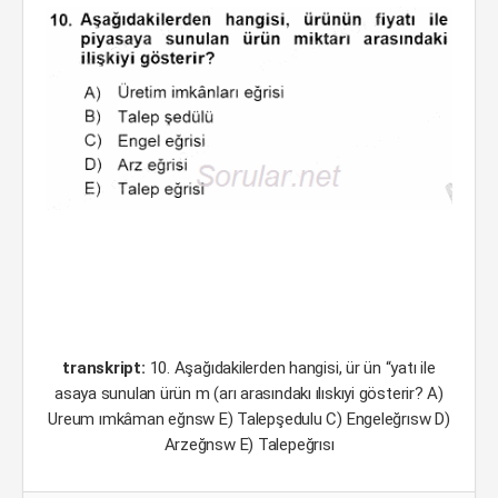
transkript:
10. Aşağıdakilerden hangisi, ür ün “yatı ile
asaya sunulan ürün m (arı arasındakı ılıskıyi gösterir? A)
Ureum ımkâman eğnsw E) Talepşedulu C) Engeleğrısw D)
Arzeğnsw E) Talepeğrısı