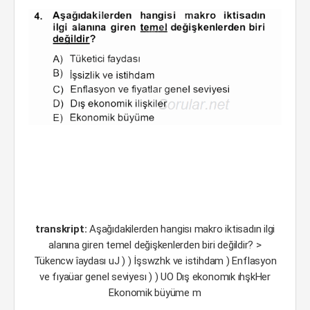
transkript:
Aşağıdakilerden hangisı makro iktisadın ilgi
alanına giren temel değişkenlerden biri değildir? >
Tükencw îaydası uJ ) ) İşswzhk ve istihdam ) Enflasyon
ve fıyaüar genel seviyesı ) ) UO Dış ekonomık ıhşkHer
Ekonomik büyüme m