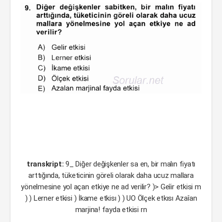
transkript:
9_ Diğer değişkenler sa en, bir malın fiyatı
arttığında, tüketicinin göreli olarak daha ucuz mallara
yönelmesine yol açan etkiye ne ad verilir? )> Geîir etkisi m
) ) Lerner etkisi ) İkame etkisı ) ) UO Ölçek etkısı Azaîan
marjina! fayda etkisi rn